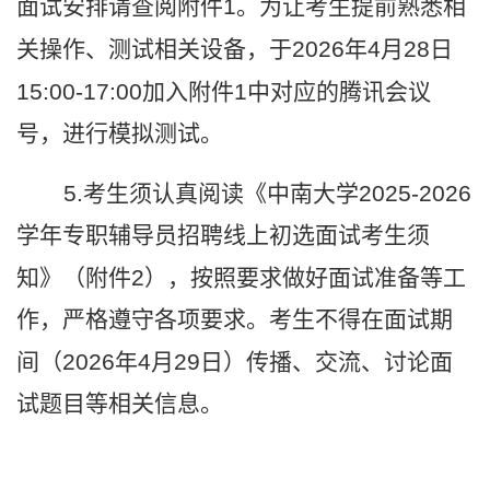
面试安排请查阅附件
1
。为让考生提前熟悉相
关操作、测试相关设备，于
2026
年
4
月
28
日
15:00-17:00
加入附件
1
中对应的腾讯会议
号，进行模拟测试。
5.
考生须认真阅读《中南大学
2025-2026
学年专职辅导员招聘线上初选面试考生须
知》（附件
2
），按照要求做好面试准备等工
作，严格遵守各项要求。考生不得在面试期
间（
2026
年
4
月
29
日）传播、交流、讨论面
试题目等相关信息。